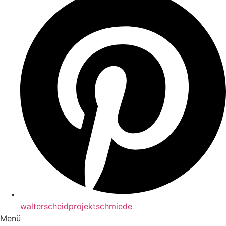
walterscheidprojektschmiede
Menü