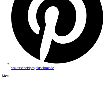
walterscheidprojektschmiede
Menü