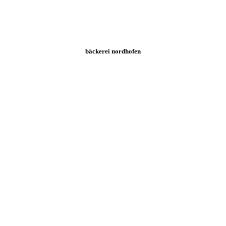
bäckerei nordhofen
regioback messe
Bad Salzuflen
Zum Projekt