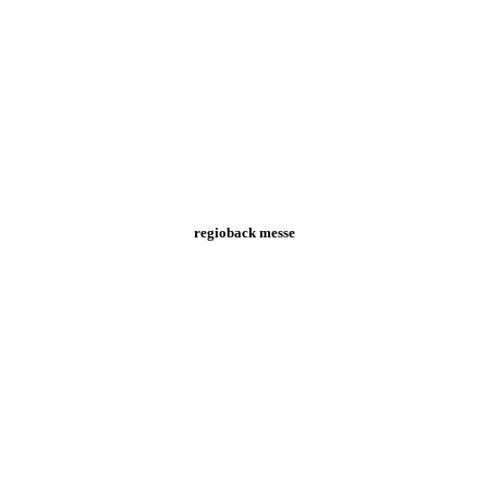
regioback messe
Hirsch Apotheke
Bad Neuenahr-Ahrweiler
Zum Projekt