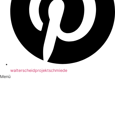
walterscheidprojektschmiede
Menü