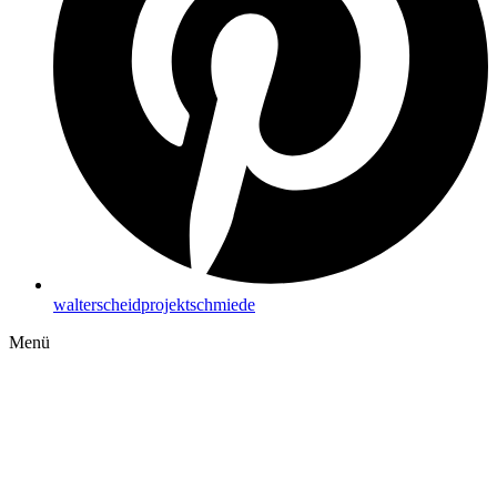
walterscheidprojektschmiede
Menü