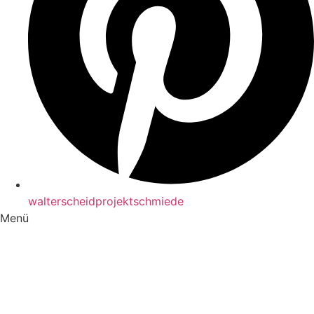
walterscheidprojektschmiede
Menü