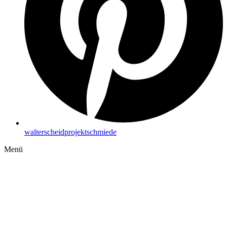
walterscheidprojektschmiede
Menü