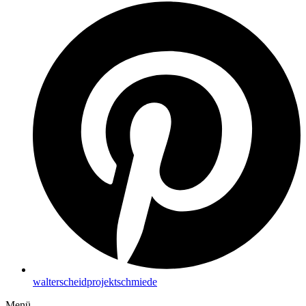
walterscheidprojektschmiede
Menü