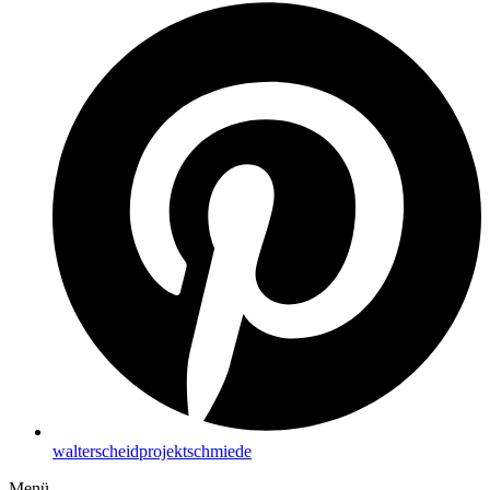
walterscheidprojektschmiede
Menü