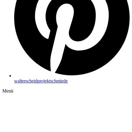
walterscheidprojektschmiede
Menü